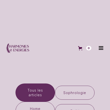
Blog d'Harmonies & Energies
0
Home Organising
Tous les
Sophrologie
articles
Home