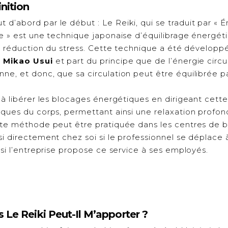
inition
’abord par le début : Le Reiki, qui se traduit par « É
ie » est une technique japonaise d’équilibrage énergé
 la réduction du stress. Cette technique a été dévelop
r
Mikao Usui
et part du principe que de l’énergie circu
e, et donc, que sa circulation peut être équilibrée pa
 à libérer les blocages énergétiques en dirigeant cett
iques du corps, permettant ainsi une relaxation profo
tte méthode peut être pratiquée dans les centres de b
i directement chez soi si le professionnel se déplace 
 si l’entreprise propose ce service à ses employés.
s Le Reiki Peut-Il M’apporter ?