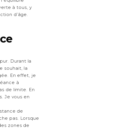
n équilibre
verte à tous, y
ction d’âge.
ce
ur. Durant la
 souhait, la
ée. En effet, je
 séance à
as de limite. En
s. Je vous en
distance de
uche pas. Lorsque
 des zones de