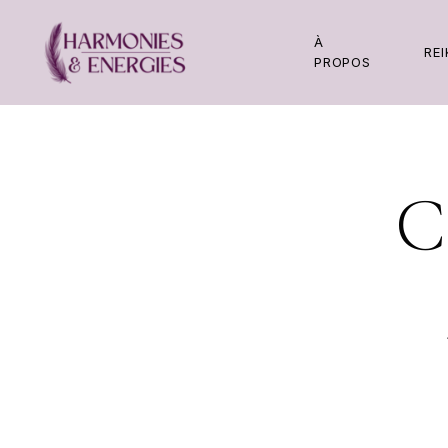
À
REI
PROPOS
REI
À
PROPOS
C