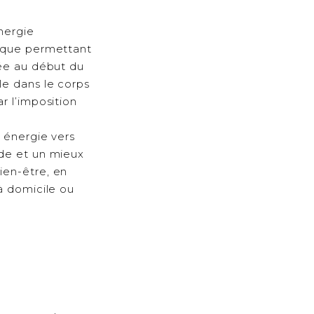
nergie
tique permettant
pée au début du
le dans le corps
r l’imposition
e énergie vers
nde et un mieux
ien-être, en
à domicile ou