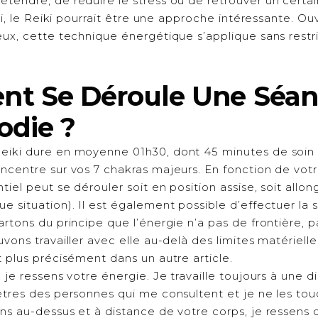
tendre, de réduire le stress ou de retrouver un certai
oui, le Reiki pourrait être une approche intéressante. Ou
ux, cette technique énergétique s’applique sans restri
t Se Déroule Une Séan
odie ?
iki dure en moyenne 01h30, dont 45 minutes de soin p
centre sur vos 7 chakras majeurs. En fonction de votre
iel peut se dérouler soit en position assise, soit allong
e situation). Il est également possible d’effectuer la
rtons du principe que l’énergie n’a pas de frontière, p
vons travailler avec elle au-delà des limites matérielle
 plus précisément dans un autre article.
 je ressens votre énergie. Je travaille toujours à une 
ètres des personnes qui me consultent et je ne les to
ns au-dessus et à distance de votre corps, je ressens