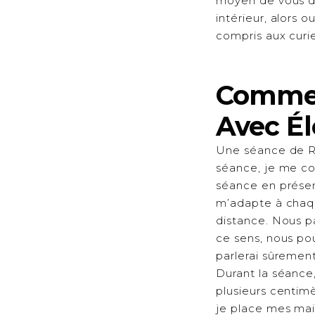
moyen de vous dé
intérieur, alors 
compris aux curie
Commen
Avec Él
Une séance de Re
séance, je me con
séance en présent
m’adapte à chaqu
distance. Nous pa
ce sens, nous pou
parlerai sûrement
Durant la séance,
plusieurs centim
je place mes mai