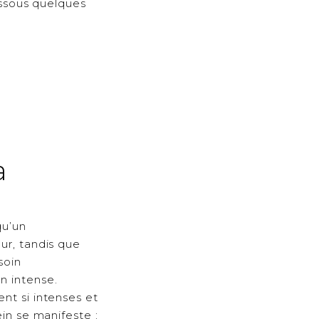
dessous quelques
a
qu’un
ur, tandis que
soin
n intense.
nt si intenses et
ein se manifeste :