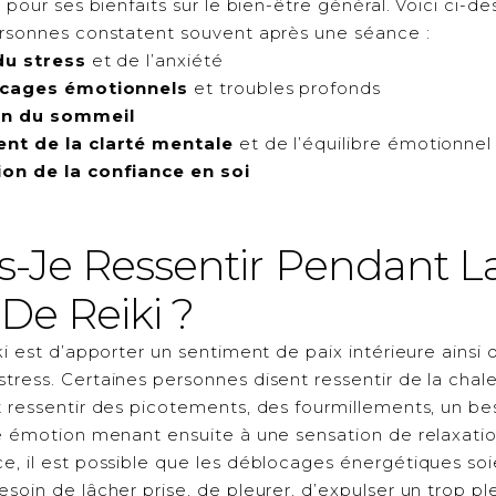
é pour ses bienfaits sur le bien-être général. Voici ci-
ersonnes constatent souvent après une séance :
du stress
et de l’anxiété
ocages émotionnels
et troubles profonds
on du sommeil
nt de la clarté mentale
et de l’équilibre émotionnel
on de la confiance en soi
s-Je Ressentir Pendant L
De Reiki ?
ki est d’apporter un sentiment de paix intérieure ainsi 
ress. Certaines personnes disent ressentir de la chale
t ressentir des picotements, des fourmillements, un be
ne émotion menant ensuite à une sensation de relaxatio
, il est possible que les déblocages énergétiques soie
soin de lâcher prise, de pleurer, d’expulser un trop pl