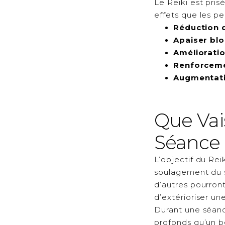
Le Reiki est pris
effets que les p
Réduction 
Apaiser bl
Améliorati
Renforceme
Augmentati
Que Vai
Séance 
L’objectif du Rei
soulagement du st
d’autres pourron
d’extérioriser u
Durant une séance
profonds qu’un be