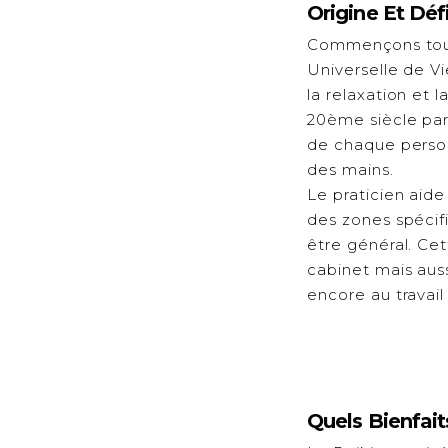
Origine Et Déf
Commençons tout d
Universelle de V
la relaxation et
20ème siècle pa
de chaque personn
des mains.
Le praticien aide
des zones spécif
être général. Ce
cabinet mais auss
encore au travail
Quels Bienfait